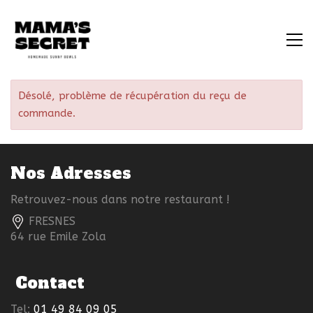
Désolé, problème de récupération du reçu de
commande.
Nos Adresses
Retrouvez-nous dans notre restaurant !
FRESNES
64 rue Emile Zola
Contact
Tel:
01 49 84 09 05